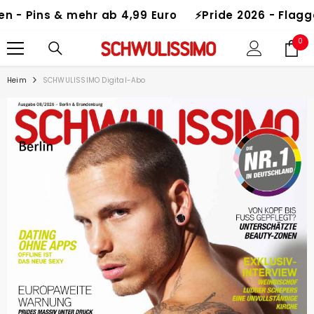
ZUM INHALT SPRINGEN
- Pins & mehr ab 4,99 Euro
⚡️Pride 2026 - Flaggen 
0
0
Art
Heim
SCHWULISSIMO Digital-Abo