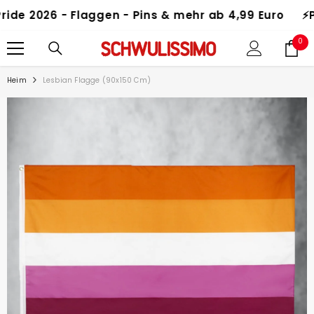
ZUM INHALT SPRINGEN
ide 2026 - Flaggen - Pins & mehr ab 4,99 Euro
⚡️Pr
0
0
Art
Heim
Lesbian Flagge (90x150 Cm)